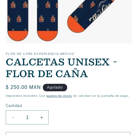
Abrir
elemento
multimedia
FLOR DE CAÑA EXPERIENCIA MÉXICO
CALCETAS UNISEX -
1
en
una
FLOR DE CAÑA
ventana
modal
Precio
$ 250.00 MXN
Agotado
habitual
Impuestos incluidos. Los
gastos de envío
se calculan en la pantalla de pago.
Cantidad
Reducir
Aumentar
cantidad
cantidad
para
para