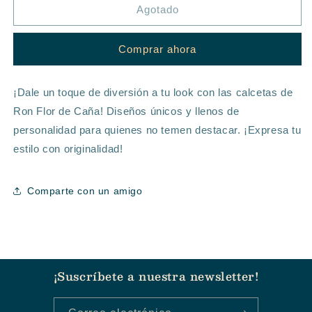
CALCETAS
CALCETAS
Agotado
UNISEX
UNISEX
-
-
Comprar ahora
FLOR
FLOR
DE
DE
CAÑA
CAÑA
¡Dale un toque de diversión a tu look con las calcetas de
Ron Flor de Caña! Diseños únicos y llenos de
personalidad para quienes no temen destacar. ¡Expresa tu
estilo con originalidad!
Comparte con un amigo
¡Suscríbete a nuestra newsletter!