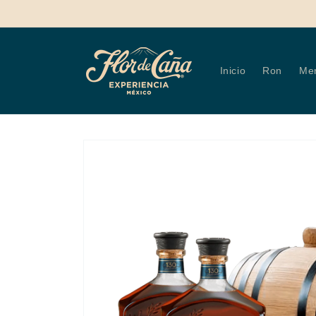
Ir
directamente
al contenido
Inicio
Ron
Mer
Ir
directamente
a la
información
del producto