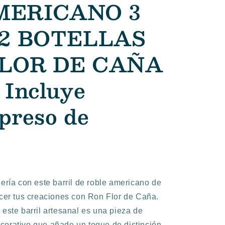
MERICANO 3
 2 BOTELLAS
FLOR DE CAÑA
 Incluye
preso de
lería con este barril de roble americano de
ecer tus creaciones con Ron Flor de Caña.
 este barril artesanal es una pieza de
corativo que añade un toque de distinción