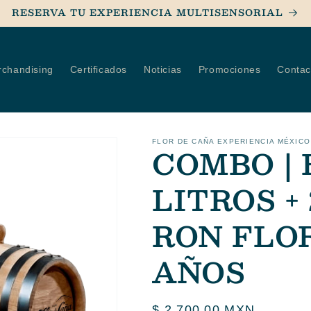
RESERVA TU EXPERIENCIA MULTISENSORIAL
chandising
Certificados
Noticias
Promociones
Contac
FLOR DE CAÑA EXPERIENCIA MÉXICO
COMBO | 
LITROS +
RON FLOR
AÑOS
Precio
$ 2,700.00 MXN