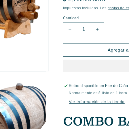
habitual
Impuestos incluidos. Los
gastos de e
Cantidad
Reducir
Aumentar
cantidad
cantidad
para
para
COMBO
COMBO
Agregar al
|
|
BARRIL
BARRIL
DE
DE
3
3
LITROS
LITROS
+
+
Retiro disponible en
Flor de Caña
2
2
Normalmente está listo en 1 hora
BOTELLAS
BOTELLAS
Ver información de la tienda
RON
RON
FLOR
FLOR
COMBO B
DE
DE
CAÑA
CAÑA
12
12