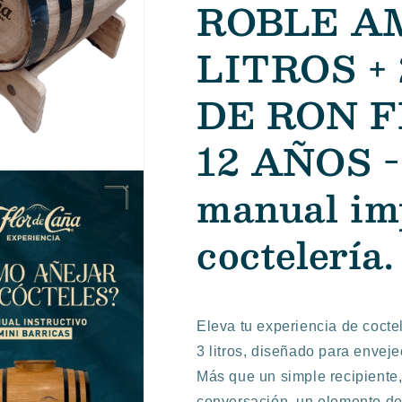
ROBLE A
AÑOS
AÑOS
LITROS +
DE RON 
12 AÑOS -
manual im
coctelería.
Eleva tu experiencia de cocte
3 litros, diseñado para envej
Más que un simple recipiente,
conversación, un elemento de