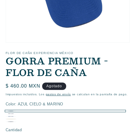
Abrir
elemento
multimedia
FLOR DE CAÑA EXPERIENCIA MÉXICO
GORRA PREMIUM -
1
en
una
FLOR DE CAÑA
ventana
modal
Precio
$ 460.00 MXN
Agotado
habitual
Impuestos incluidos. Los
gastos de envío
se calculan en la pantalla de pago.
Color:
AZUL CIELO & MARINO
AZUL
Variante
AZUL
Variante
AZUL
Variante
CIELO
agotada
CAFÉ
Variante
MARINO
agotada
GRIS
Variante
&
agotada
Cantidad
&
o
&
agotada