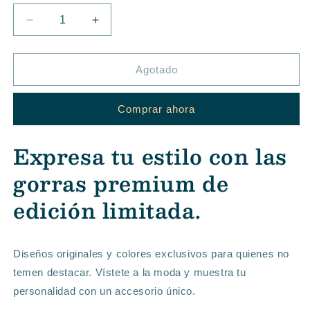
&
o
&
agotada
BEIGE
o
MARINO
no
BEIGE
o
BLANCO
no
AZUL
o
Reducir
Aumentar
no
disponible
no
disponible
MARINO
no
cantidad
cantidad
disponible
disponible
para
para
disponible
GORRA
GORRA
Agotado
PREMIUM
PREMIUM
-
-
Comprar ahora
FLOR
FLOR
DE
DE
CAÑA
CAÑA
Expresa tu estilo con las
gorras premium de
edición limitada.
Diseños originales y colores exclusivos para quienes no
temen destacar. Vístete a la moda y muestra tu
personalidad con un accesorio único.