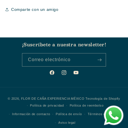
Comparte con un amigo
¡Suscríbete a nuestra newsletter!
Correo electrónico
Facebook
Instagram
YouTube
Formas
© 2026,
FLOR DE CAÑA EXPERIENCIA MÉXICO
Tecnología de Shopify
de
Política de privacidad
Política de reembolso
pago
Información de contacto
Política de envío
Términos del servicio
Aviso legal