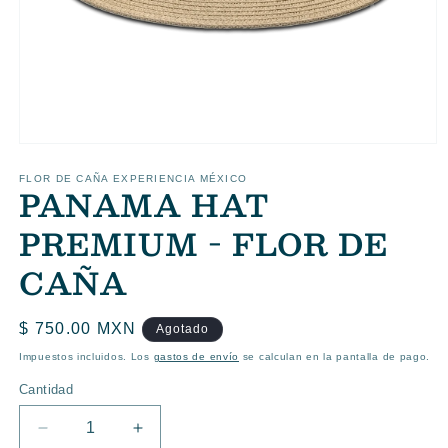
Abrir
elemento
multimedia
FLOR DE CAÑA EXPERIENCIA MÉXICO
PANAMA HAT
1
en
una
PREMIUM - FLOR DE
ventana
modal
CAÑA
Precio
$ 750.00 MXN
Agotado
habitual
Impuestos incluidos. Los
gastos de envío
se calculan en la pantalla de pago.
Cantidad
Reducir
Aumentar