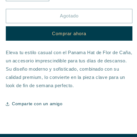
cantidad
cantidad
para
para
PANAMA
PANAMA
Agotado
HAT
HAT
PREMIUM
PREMIUM
Comprar ahora
-
-
FLOR
FLOR
DE
DE
Eleva tu estilo casual con el Panama Hat de Flor de Caña,
CAÑA
CAÑA
un accesorio imprescindible para tus días de descanso.
Su diseño moderno y sofisticado, combinado con su
calidad premium, lo convierte en la pieza clave para un
look de fin de semana perfecto.
Comparte con un amigo