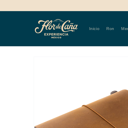
Ir
directamente
al contenido
Inicio
Ron
Mer
Ir
directamente
a la
información
del producto