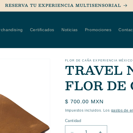
RESERVA TU EXPERIENCIA MULTISENSORIAL
chandising
Certificados
Noticias
Promociones
Contac
FLOR DE CAÑA EXPERIENCIA MÉXICO
TRAVEL 
FLOR DE
Precio
$ 700.00 MXN
habitual
Impuestos incluidos. Los
gastos de e
Cantidad