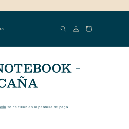
Iniciar
Carrito
to
sesión
NOTEBOOK -
 CAÑA
nvío
se calculan en la pantalla de pago.