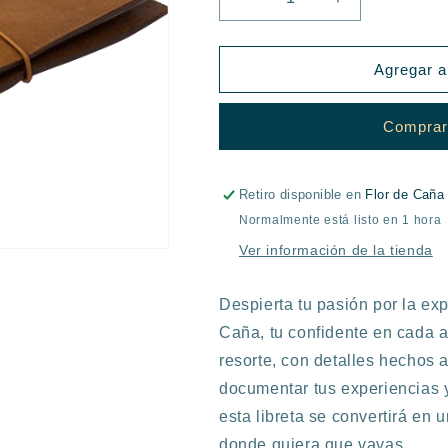
Reducir
Aumentar
cantidad
cantidad
para
para
TRAVEL
TRAVEL
Agregar al
NOTEBOOK
NOTEBOOK
-
-
Comprar
FLOR
FLOR
DE
DE
CAÑA
CAÑA
Retiro disponible en
Flor de Caña
Normalmente está listo en 1 hora
Ver información de la tienda
Despierta tu pasión por la exp
Caña, tu confidente en cada a
resorte, con detalles hechos 
documentar tus experiencias y
esta libreta se convertirá en
donde quiera que vayas.