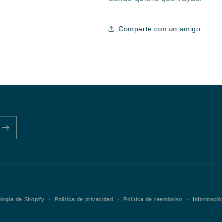
Comparte con un amigo
!
Formas
logía de Shopify
Política de privacidad
Política de reembolso
Informació
de
pago