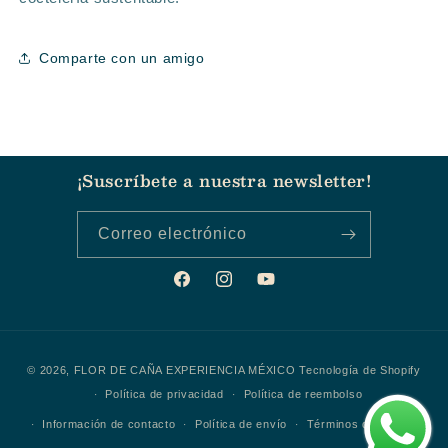
Comparte con un amigo
¡Suscríbete a nuestra newsletter!
Correo electrónico
Facebook
Instagram
YouTube
Formas
© 2026,
FLOR DE CAÑA EXPERIENCIA MÉXICO
Tecnología de Shopify
de
Política de privacidad
Política de reembolso
pago
Información de contacto
Política de envío
Términos del servicio