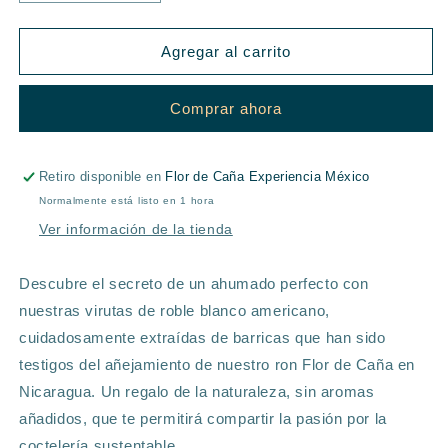
cantidad
cantidad
para
para
WOOD
WOOD
Agregar al carrito
CHIPS
CHIPS
-
-
Comprar ahora
FLOR
FLOR
DE
DE
CAÑA
CAÑA
EXPERIENCIA
EXPERIENCIA
Retiro disponible en
Flor de Caña Experiencia México
Normalmente está listo en 1 hora
Ver información de la tienda
Descubre el secreto de un ahumado perfecto con
nuestras virutas de roble blanco americano,
cuidadosamente extraídas de barricas que han sido
testigos del añejamiento de nuestro ron Flor de Caña en
Nicaragua. Un regalo de la naturaleza, sin aromas
añadidos, que te permitirá compartir la pasión por la
coctelería sustentable.