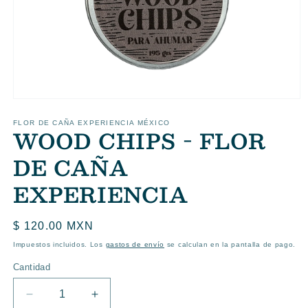
Abrir
elemento
multimedia
FLOR DE CAÑA EXPERIENCIA MÉXICO
WOOD CHIPS - FLOR
1
en
una
DE CAÑA
ventana
modal
EXPERIENCIA
Precio
$ 120.00 MXN
habitual
Impuestos incluidos. Los
gastos de envío
se calculan en la pantalla de pago.
Cantidad
Reducir
Aumentar